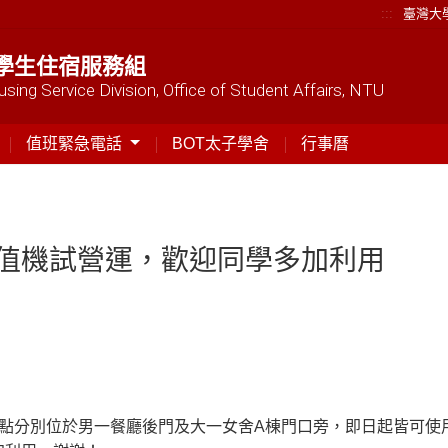
:::
臺灣大
學生住宿服務組
sing Service Division, Office of Student Affairs, NTU
值班緊急電話
BOT太子學舍
行事曆
值機試營運，歡迎同學多加利用
地點分別位於男一餐廳後門及大一女舍A棟門口旁，即日起皆可使