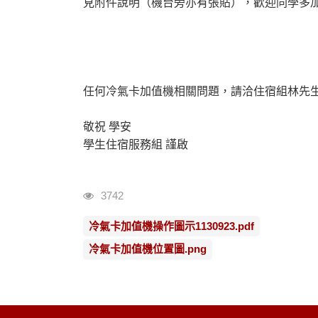
見附件說明（機台旁亦有張貼），歡迎同學多
任何冷氣卡加值機相關問題，請洽住宿組林先生，連絡電
敬祝 學安
學生住宿服務組 謹啟
瀏覽人次
3742
冷氣卡加值機操作圖示1130923.pdf
冷氣卡加值機位置圖.png